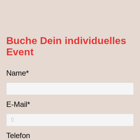
Erlebnis!“
Buche Dein individuelles
Event
Pflichtfeld
Name
*
Pflichtfeld
E-Mail
*
Telefon